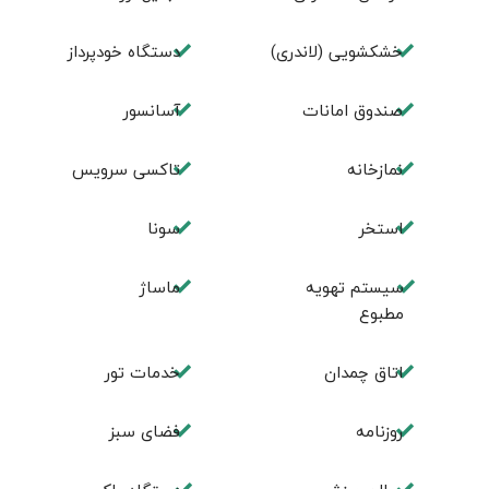
خشکشویی (لاندری)
دستگاه خودپرداز
صندوق امانات
آسانسور
نمازخانه
تاکسی سرویس
استخر
سونا
سیستم تهویه
ماساژ
مطبوع
اتاق چمدان
خدمات تور
روزنامه
فضای سبز