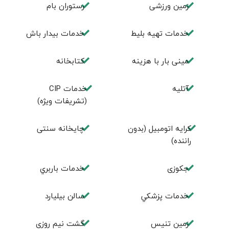
زمین ورزشی
رستوران بام
خدمات تهيه بليط
خدمات بیدار باش
مینی بار با هزینه
كتابخانه
آتلیه
خدمات CIP
(تشریفات ویژه)
کرایه اتومبیل (بدون
چايخانه سنتی
راننده)
جكوزی
خدمات باربري
خدمات پزشكي
سالن بيليارد
زمين تنيس
گشت نیم روزی