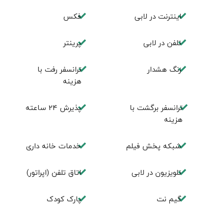
اينترنت در لابی
فكس
تلفن در لابی
پرینتر
زنگ هشدار
ترانسفر رفت با
هزینه
ترانسفر برگشت با
پذیرش 24 ساعته
هزینه
شبکه پخش فیلم
خدمات خانه داری
تلویزیون در لابی
اتاق تلفن (اپراتور)
گیم نت
پارک کودک