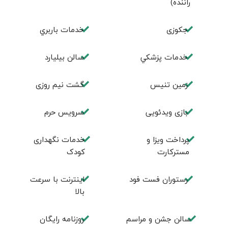
راننده)
جكوزی
خدمات باربري
خدمات پزشكي
سالن بيليارد
زمين تنيس
گشت نیم روزی
بازی ویدئویی
سرویس حرم
پرداخت ویزا و
خدمات نگهداری
مسترکارت
کودک
رستوران فست فود
اینترنت با سرعت
بالا
سالن جشن و مراسم
روزنامه رایگان