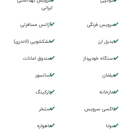
فتوکپی
سرویس بهداشتی
ایرانی
سرویس فرنگی
آژانس مسافرتی
تبديل ارز
خشکشویی (لاندری)
دستگاه خودپرداز
صندوق امانات
مبلمان
آسانسور
نمازخانه
پارکینگ
تاکسی سرویس
استخر
سونا
ماهواره