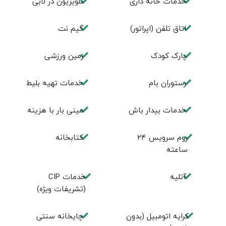
خدمات خانه داری
تلویزیون در لابی
اتاق تلفن (اپراتور)
گیم نت
پارک کودک
زمین ورزشی
رستوران بام
خدمات تهيه بليط
خدمات بیدار باش
مینی بار با هزینه
روم سرويس 24
كتابخانه
ساعته
آتلیه
خدمات CIP
(تشریفات ویژه)
کرایه اتومبیل (بدون
چايخانه سنتی