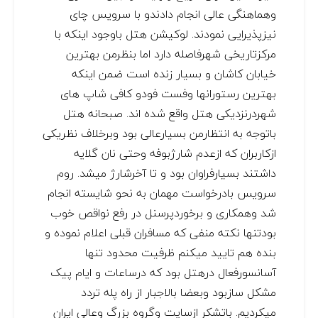
وهماهنگی عالی انجام دادندو با سرویس چای
نیزپذیرایی نمودند. لوکیشن هتل باوجود اینکه با
مرکزتاریخی شهرفاصله دارد اما بنظرمن بهترین
خیابان کاشان و بسیار زنده است ضمن اینکه
بهترین رستورانها وفست فودو کافی شاپ های
شهردرنزدیکی هتل واقع شده اند. صبحانه هتل
باتوجه به انتظارمن بسیارعالی بود وبرخلاف نظریکی
ازکاربران که ازعدم شارژبوفه وحتی نان گلایه
داشتند بسیارفراوان بود و تا آخرشارژ میشد. روم
سرویس بادرخواست مهمان به نحو شایسته انجام
شد وهمکاری و برخوردپرسنل در رفع نواقص خوب
بودتنها نکته منفی که مسافران قبلی اعلام نموده و
بنده هم تایید میکنم ظرفیت محدود تنها
آسانسورفعال درهتل بود که درساعات و ایام پیک
مشکل سازبود وبعضا بالاجبار از راه پله تردد
میکردیم. باتشکر ازسایت وگروه بزرگ وعالی ایران