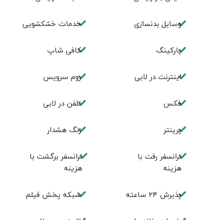
وسایل بدنسازی
خدمات خشکشویی
پاركينگ
كافی شاپ
اينترنت در لابی
روم سرويس
فكس
تلفن در لابی
پرینتر
زنگ هشدار
ترانسفر رفت با
ترانسفر برگشت با
هزینه
هزینه
پذیرش 24 ساعته
شبکه پخش فیلم