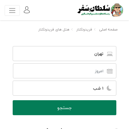
صفحه اصلی
فریدونکنار
هتل های فریدونکنار
تهران
1 شب