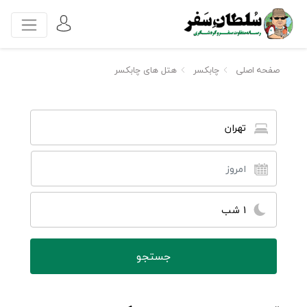
صفحه اصلی
چابکسر
هتل های چابکسر
تهران
1 شب