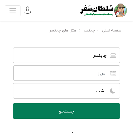
صفحه اصلی
چابکسر
هتل های چابکسر
چابکسر
1 شب