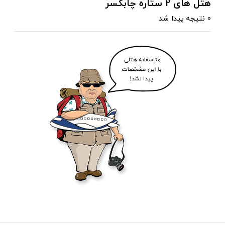
هتل های 2 ستاره چابکسر
0 نتیجه پیدا شد