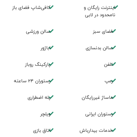
اینترنت رایگان و
کافی‌شاپ فضای باز
نامحدود در لابی
فضای سبز
سالن ورزشی
سالن بدنسازی
اباژور
تلفن
پارکینگ روباز
رمپ
رستوران 24 ساعته
ماساژ غیررایگان
پله اضطراری
رستوران ایرانی
ویلچر
خدمات بیدارباش
اتاق بازی