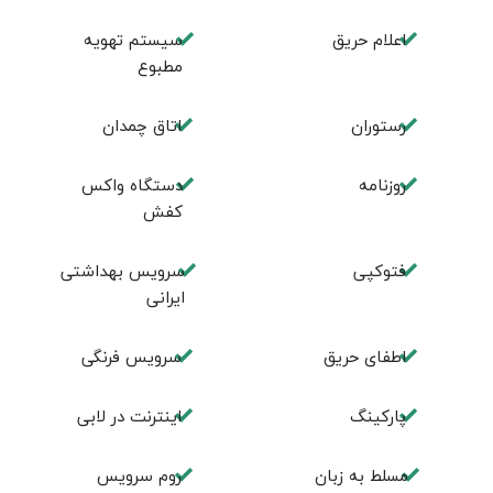
اعلام حریق
سیستم تهویه
مطبوع
رستوران
اتاق چمدان
روزنامه
دستگاه واکس
کفش
فتوکپی
سرویس بهداشتی
ایرانی
اطفای حریق
سرویس فرنگی
پاركينگ
اينترنت در لابی
مسلط به زبان
روم سرويس