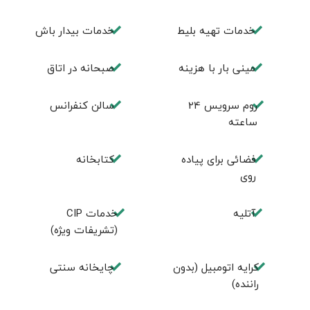
خدمات تهيه بليط
خدمات بیدار باش
مینی بار با هزینه
صبحانه در اتاق
روم سرويس 24
سالن كنفرانس
ساعته
فضائی برای پياده
كتابخانه
روی
آتلیه
خدمات CIP
(تشریفات ویژه)
کرایه اتومبیل (بدون
چايخانه سنتی
راننده)