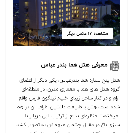
مشاهده 17 عکس دیگر
معرفی هتل هما بندر عباس
هتل پنج ستاره هما بندرعباس، یکی دیگر از اعضای
گروه هتل‌ های هما با معماری مدرن، در منطقه‌ای
آرام و در كنار ساحل زيباي خليج نيلگون فارس واقع
شده است، هتل با طبيعت دلنشين اطراف آن در هم
آميخته، تا منظره‌ای بديع از تركيب آبی دريا را با
سبزی باغ در مقابل چشمان میهمانان به تصوير كشد،