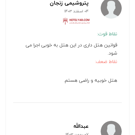
پتروشیمی زنجان
04 اسفند 1403
نقاط قوت:
قوانین هتل داری در این هتل به خوبی اجرا می
شود.
نقاط ضعف:
هتل خوبیه و راضی هستم.
عبدالله
07 بهمن 1403