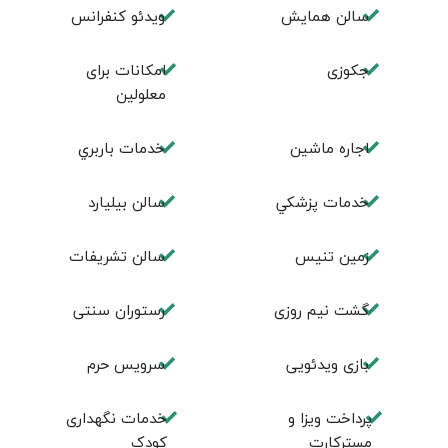
سالن همايش
ويدئو كنفرانس
جكوزی
امكانات برای
معلولين
اجاره ماشين
خدمات باربري
خدمات پزشكي
سالن بيليارد
زمين تنيس
سالن تشريفات
گشت نیم روزی
رستوران سنتی
بازی ویدئویی
سرویس حرم
پرداخت ویزا و
خدمات نگهداری
مسترکارت
کودک