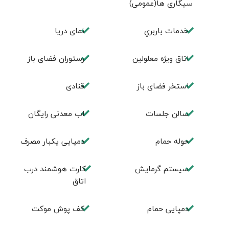
سيگاری ها(عمومی)
خدمات باربري
نمای دريا
اتاق ويژه معلولين
رستوران فضای باز
استخر فضای باز
قنادی
سالن جلسات
اب معدنی رایگان
حوله حمام
دمپایی یکبار مصرف
سیستم گرمایش
کارت هوشمند درب
اتاق
دمپایی حمام
کف پوش موکت