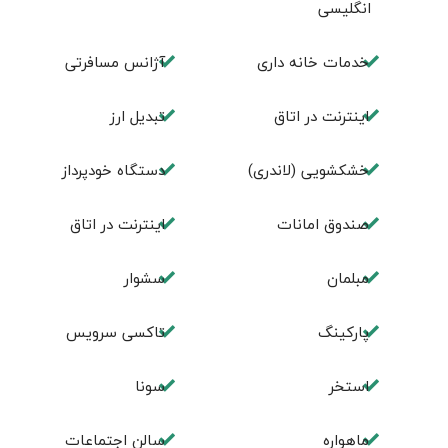
انگليسی
خدمات خانه داری
آژانس مسافرتی
اينترنت در اتاق
تبديل ارز
خشکشویی (لاندری)
دستگاه خودپرداز
صندوق امانات
اینترنت در اتاق
مبلمان
سشوار
پارکینگ
تاکسی سرویس
استخر
سونا
ماهواره
سالن اجتماعات