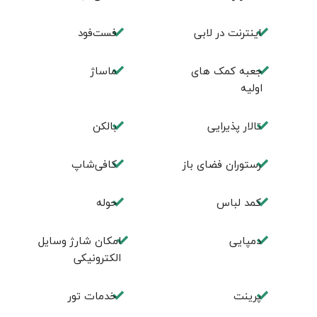
اینترنت در لابی
فست‌فود
جعبه کمک های
ماساژ
اولیه
تالار پذیرایی
بالکن
رستوران فضای باز
کافی‌شاپ
کمد لباس
حوله
دمپایی
امکان شارژ وسایل
الکترونیکی
پرینت
خدمات تور