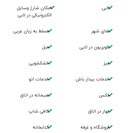
لابی
امكان شارژ وسايل
الكترونيكی در لابی
نمای شهر
مسلط به زبان عربی
تلويزيون در لابی
مبل
ميز
خشکشویی
خدمات بيدار باش
خدمات اتو
فكس
صبحانه در اتاق
نهار در اتاق
كافی شاپ
فروشگاه و غرفه
كتابخانه