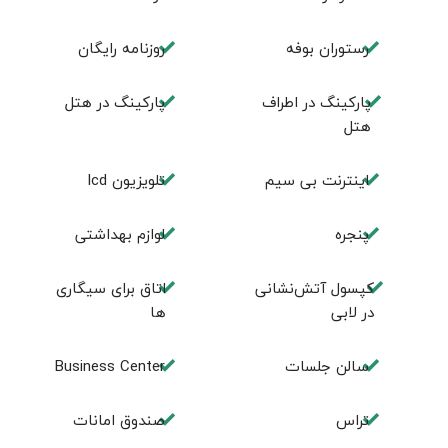
رستوران بوفه
روزنامه رایگان
پارکینگ در اطراف
پارکینگ در هتل
هتل
اینترنت بی سیم
تلویزیون lcd
پنجره
لوازم بهداشتی
کپسول آتش‌نشانی
اتاق برای سيگاری
در لابی
ها
سالن جلسات
Business Center
تراس
صندوق امانات