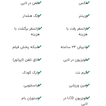
فكس
تلفن در لابی
پرینتر
زنگ هشدار
ترانسفر رفت با
ترانسفر برگشت با
هزینه
هزینه
پذیرش 24 ساعته
شبکه پخش فیلم
تلویزیون در لابی
اتاق تلفن (اپراتور)
گیم نت
پارک کودک
زمین ورزشی
لباسشویی
تلويزيون LCD در
رستوران بام
لابی