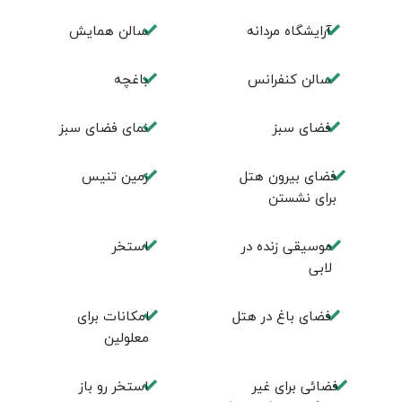
آرايشگاه مردانه
سالن همايش
سالن كنفرانس
باغچه
فضای سبز
نمای فضای سبز
فضای بيرون هتل
زمين تنيس
برای نشستن
موسيقی زنده در
استخر
لابی
فضای باغ در هتل
امكانات برای
معلولين
فضائی برای غير
استخر رو باز