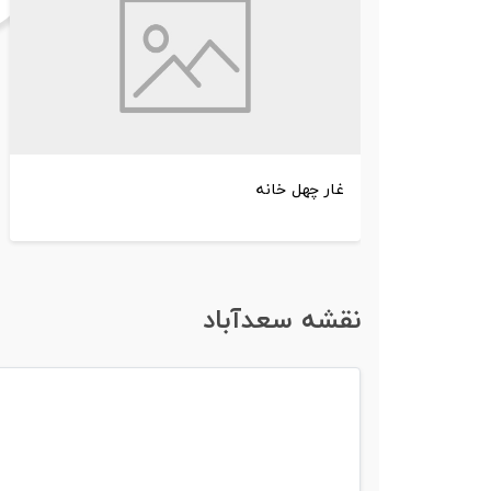
غار چهل‌ خانه
نقشه سعدآباد