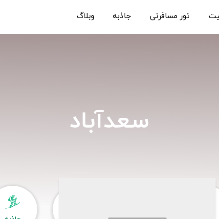
یت
تور مسافرتی
جاذبه
وبلاگ
سعدآباد
هتل
اقامتگاه
تور
جاذبه