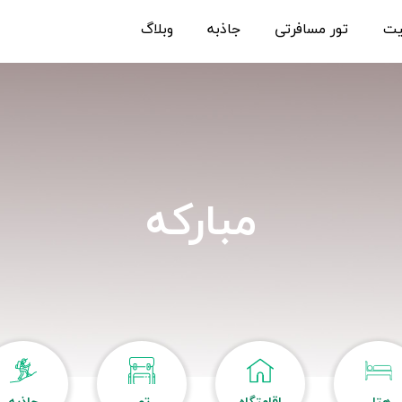
یت
تور مسافرتی
جاذبه
وبلاگ
مبارکه
هتل
اقامتگاه
تور
جاذبه