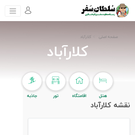
صفحه اصلی
کلارآباد
کلارآباد
هتل
اقامتگاه
تور
جاذبه
نقشه کلارآباد