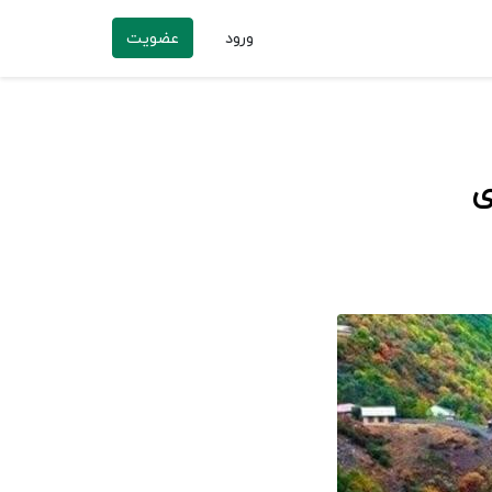
ورود
عضویت
ی