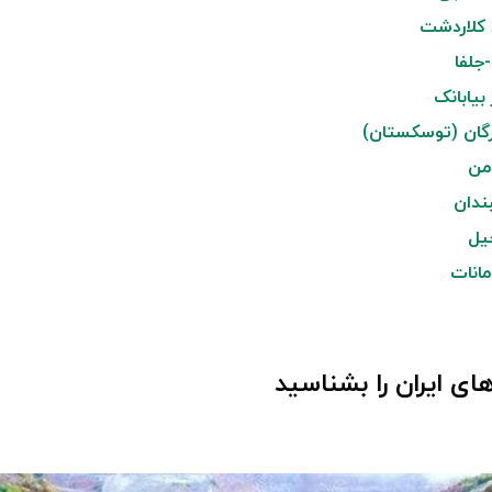
 کلاردشت
جلفا
یابانک
رگان (توسکستان)
من
ندان
یل
مانات
ای ایران را بشناسید