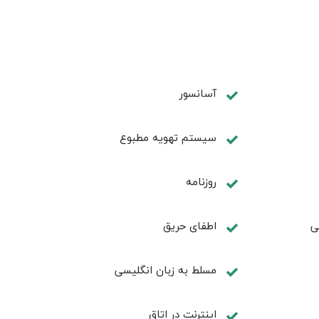
آسانسور
سیستم تهویه مطبوع
روزنامه
ی
اطفای حریق
مسلط به زبان انگليسی
اينترنت در اتاق