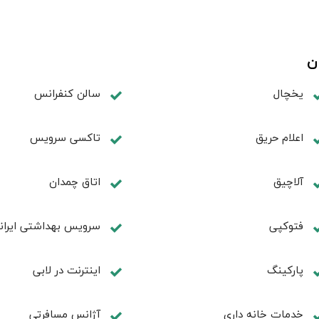
ن
یخچال
سالن کنفرانس
اعلام حریق
تاکسی سرویس
آلاچیق
اتاق چمدان
فتوکپی
سرویس بهداشتی ایران
پاركينگ
اينترنت در لابی
خدمات خانه داری
آژانس مسافرتی