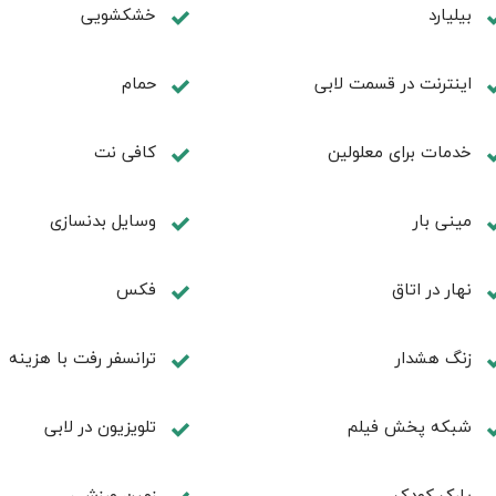
بیلیارد
خشکشویی
اینترنت در قسمت لابی
حمام
خدمات برای معلولین
کافی نت
مینی بار
وسایل بدنسازی
نهار در اتاق
فكس
زنگ هشدار
ترانسفر رفت با هزینه
شبکه پخش فیلم
تلویزیون در لابی
پارک کودک
زمین ورزشی