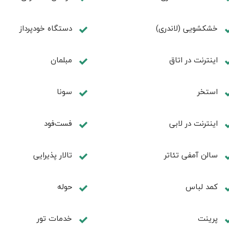
خشکشویی (لاندری)
دستگاه خودپرداز
اینترنت در اتاق
مبلمان
استخر
سونا
اینترنت در لابی
فست‌فود
سالن آمفی تئاتر
تالار پذیرایی
کمد لباس
حوله
پرینت
خدمات تور