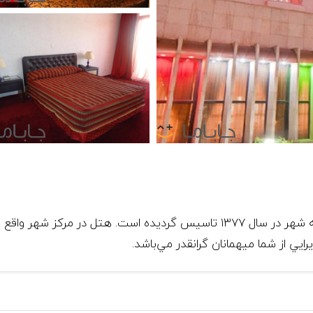
هتل چهار ستاره استقلال زاهدان در بهترین نقطه شهر در سال ۱۳۷۷ تاسیس گردیده ا
رايي از شما میهمانان گرانقدر مي‌باشد.