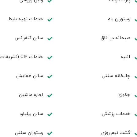
رستوران بام
خدمات تهيه بليط
صبحانه در اتاق
سالن كنفرانس
آتلیه
خدمات CIP (تشریفات ویژه)
چايخانه سنتی
سالن همايش
جكوزی
اجاره ماشين
خدمات پزشكي
سالن بيليارد
گشت نیم روزی
رستوران سنتی