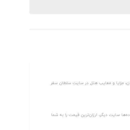
ان، مزایا و معایب هتل در سایت سلطان سفر
وی سایت‌های مختلف از جمله اسنپ تریپ، اقامت24، جاباما، هتل یار و ده‌ها سایت دیگر، ارزان‌ترین قیمت را به شما