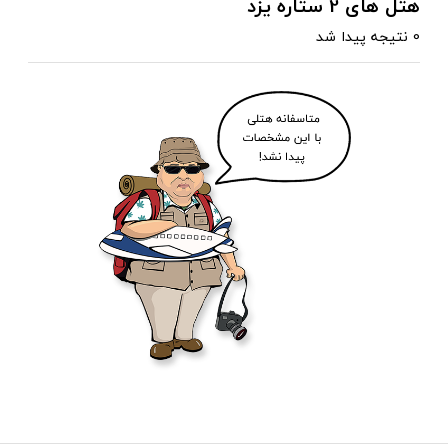
هتل های 2 ستاره یزد
0 نتیجه پیدا شد