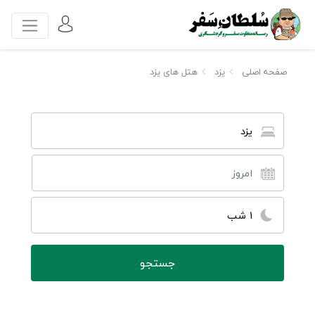
صفحه اصلی
یزد
هتل های یزد
یزد
1 شب