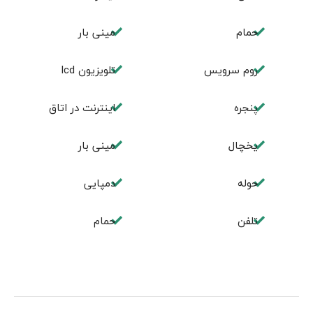
حمام
مینی بار
روم سرويس
تلویزیون lcd
پنجره
اینترنت در اتاق
یخچال
مینی بار
حوله
دمپایی
تلفن
حمام