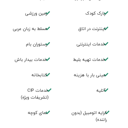
پارک کودک
زمین ورزشی
اينترنت در اتاق
مسلط به زبان عربی
خدمات اینترنتی
رستوران بام
خدمات تهيه بليط
خدمات بیدار باش
مینی بار با هزینه
كتابخانه
آتلیه
خدمات CIP
(تشریفات ویژه)
کرایه اتومبیل (بدون
نمای کوچه
راننده)