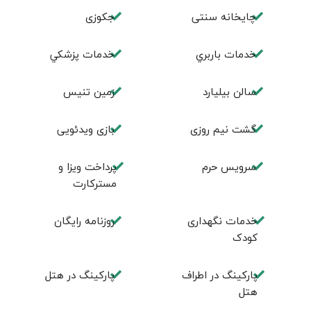
چايخانه سنتی
جكوزی
خدمات باربري
خدمات پزشكي
سالن بيليارد
زمين تنيس
گشت نیم روزی
بازی ویدئویی
سرویس حرم
پرداخت ویزا و
مسترکارت
خدمات نگهداری
روزنامه رایگان
کودک
پارکینگ در اطراف
پارکینگ در هتل
هتل