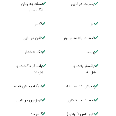
اينترنت در لابی
مسلط به زبان
انگليسی
ميز
فكس
خدمات راهنمای تور
تلفن در لابی
پرینتر
زنگ هشدار
ترانسفر رفت با
ترانسفر برگشت با
هزینه
هزینه
پذیرش 24 ساعته
شبکه پخش فیلم
خدمات خانه داری
تلویزیون در لابی
اتاق تلفن (اپراتور)
گیم نت