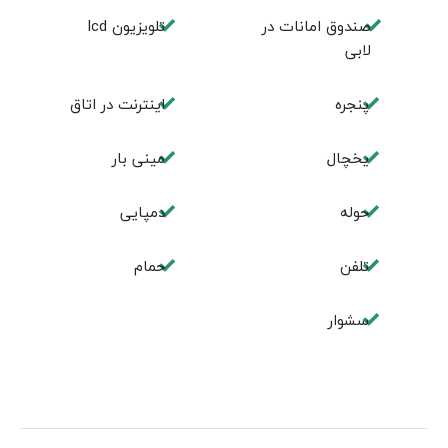
صندوق امانات در
تلویزیون lcd
لابی
پنجره
اینترنت در اتاق
یخچال
مینی بار
حوله
دمپایی
تلفن
حمام
سشوار