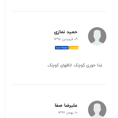
حمید نمازی
09 فروردین 1398
غذا خوری کوچک. اتاقهای کوچک.
علیرضا صفا
10 بهمن 1397