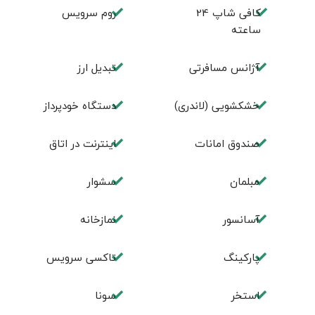
کافی شاپ 24
روم سرويس
ساعته
آژانس مسافرتی
تبديل ارز
خشکشویی (لاندری)
دستگاه خودپرداز
صندوق امانات
اینترنت در اتاق
مبلمان
سشوار
آسانسور
نمازخانه
پارکینگ
تاکسی سرویس
استخر
سونا