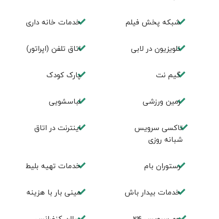
شبکه پخش فیلم
خدمات خانه داری
تلویزیون در لابی
اتاق تلفن (اپراتور)
گیم نت
پارک کودک
زمین ورزشی
لباسشویی
تاکسی سرویس
اينترنت در اتاق
شبانه روزی
رستوران بام
خدمات تهيه بليط
خدمات بیدار باش
مینی بار با هزینه
روم سرويس 24
سالن كنفرانس