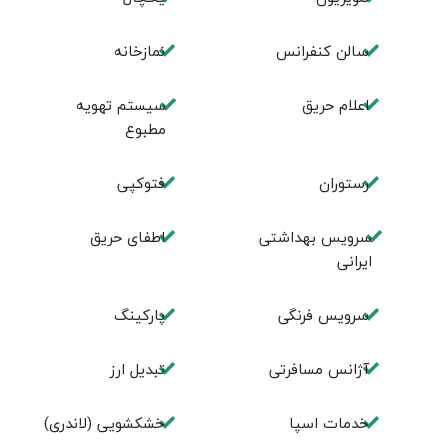
سالن کنفرانس
نمازخانه
اعلام حریق
سیستم تهویه
مطبوع
رستوران
فتوکپی
سرویس بهداشتی
اطفای حریق
ایرانی
سرویس فرنگی
پاركينگ
آژانس مسافرتی
تبديل ارز
خدمات اسپا
خشکشویی (لاندری)