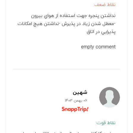
نقاط ضعف:
نداشتن پنجره جهت استفاده از هواي بيرون
-معطل شدن زياد در پذيرش -نداشتن هيچ امكانات
پذيرايي در اتاق
empty comment
شهین
06 بهمن 1403
نقاط قوت: