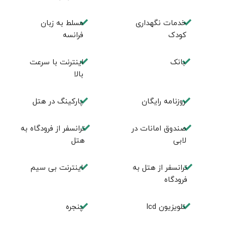
خدمات نگهداری
مسلط به زبان
کودک
فرانسه
بانک
اینترنت با سرعت
بالا
روزنامه رایگان
پارکینگ در هتل
صندوق امانات در
ترانسفر از فرودگاه به
لابی
هتل
ترانسفر از هتل به
اینترنت بی سیم
فرودگاه
تلویزیون lcd
پنجره