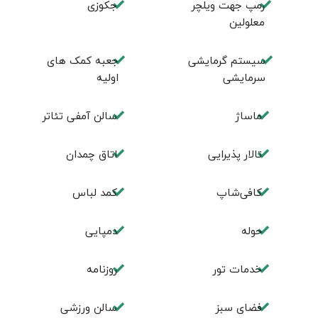
رمپ جهت ویلچر
جکوزی
معلولین
سیستم گرمایشی
جعبه کمک های
سرمایشی
اولیه
ماساژ
سالن آمفی تئاتر
تالار پذیرایی
اتاق چمدان
کافی‌شاپ
کمد لباس
حوله
دمپایی
خدمات تور
روزنامه
فضای سبز
سالن ورزشی