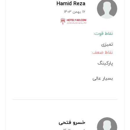
Hamid Reza
16 بهمن 1403
نقاط قوت:
تمیزی
نقاط ضعف:
پارکینگ
بسیار عالی
خسرو فتحی