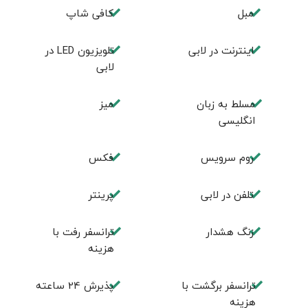
مبل
كافی شاپ
اينترنت در لابی
تلويزيون LED در
لابی
مسلط به زبان
ميز
انگليسی
روم سرويس
فكس
تلفن در لابی
پرینتر
زنگ هشدار
ترانسفر رفت با
هزینه
ترانسفر برگشت با
پذیرش 24 ساعته
هزینه