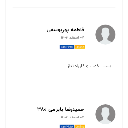
فاطمه پوریوسفی
07 اسفند 1403
بسیار خوب و کار‌راه‌انداز
حمیدرضا بایرامی 380
07 اسفند 1403