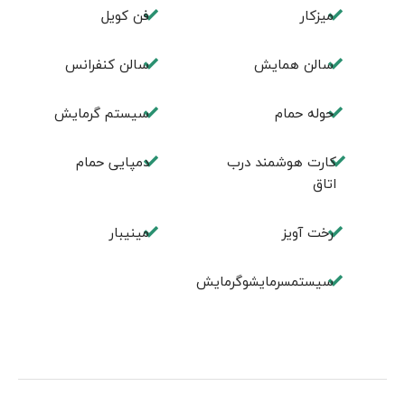
میزکار
فن کویل
سالن همايش
سالن كنفرانس
حوله حمام
سیستم گرمایش
کارت هوشمند درب
دمپایی حمام
اتاق
رخت آویز
مینیبار
سیستمسرمایشوگرمایش