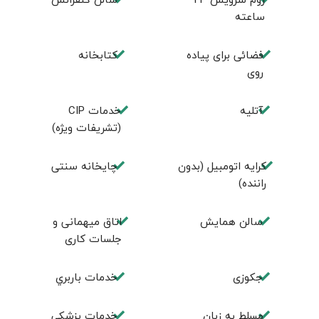
ساعته
فضائی برای پياده
كتابخانه
روی
آتلیه
خدمات CIP
(تشریفات ویژه)
کرایه اتومبیل (بدون
چايخانه سنتی
راننده)
سالن همايش
اتاق ميهمانی و
جلسات كاری
جكوزی
خدمات باربري
مسلط به زبان
خدمات پزشكي