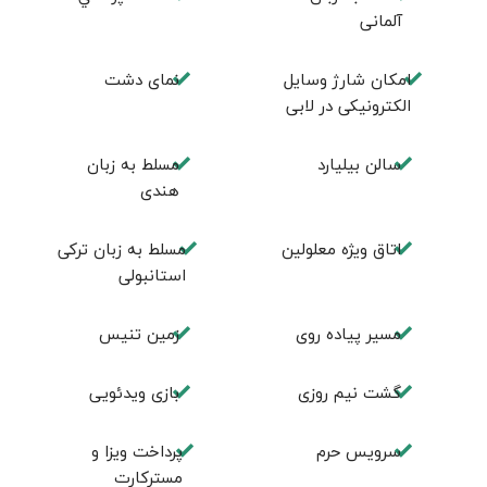
آلمانی
امكان شارژ وسايل
نمای دشت
الكترونيكی در لابی
سالن بيليارد
مسلط به زبان
هندی
اتاق ويژه معلولين
مسلط به زبان ترکی
استانبولی
مسير پياده روی
زمين تنيس
گشت نیم روزی
بازی ویدئویی
سرویس حرم
پرداخت ویزا و
مسترکارت