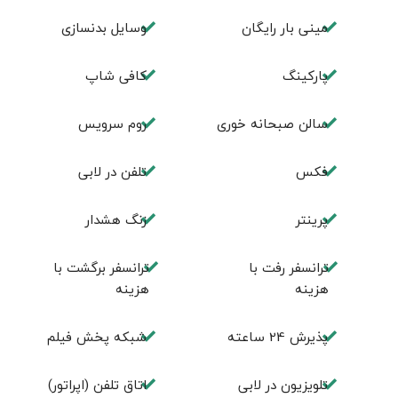
مینی بار رایگان
وسایل بدنسازی
پاركينگ
كافی شاپ
سالن صبحانه خوری
روم سرويس
فكس
تلفن در لابی
پرینتر
زنگ هشدار
ترانسفر رفت با
ترانسفر برگشت با
هزینه
هزینه
پذیرش 24 ساعته
شبکه پخش فیلم
تلویزیون در لابی
اتاق تلفن (اپراتور)