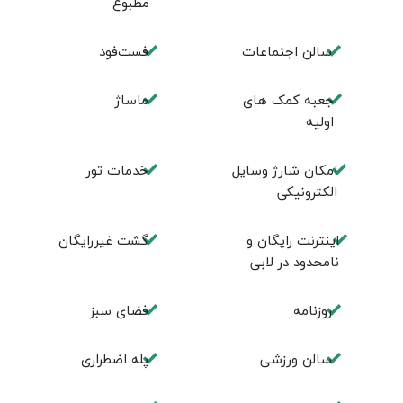
مطبوع
سالن اجتماعات
فست‌فود
جعبه کمک های
ماساژ
اولیه
امکان شارژ وسایل
خدمات تور
الکترونیکی
اینترنت رایگان و
گشت غیررایگان
نامحدود در لابی
روزنامه
فضای سبز
سالن ورزشی
پله اضطراری