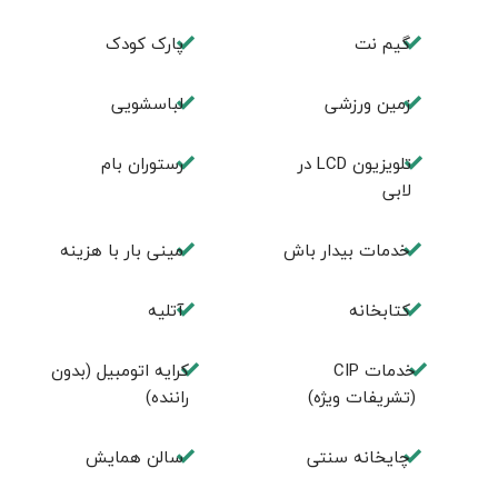
گیم نت
پارک کودک
زمین ورزشی
لباسشویی
تلويزيون LCD در
رستوران بام
لابی
خدمات بیدار باش
مینی بار با هزینه
كتابخانه
آتلیه
خدمات CIP
کرایه اتومبیل (بدون
(تشریفات ویژه)
راننده)
چايخانه سنتی
سالن همايش