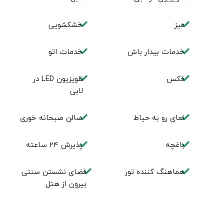
ميز
خشکشویی
خدمات بيدار باش
خدمات اتو
فكس
تلويزيون LED در
لابی
نمای رو به حیاط
سالن صبحانه خوری
باغچه
پذيرش 24 ساعته
هماهنگ کننده تور
فضای نشستن سنتی
بيرون از هتل