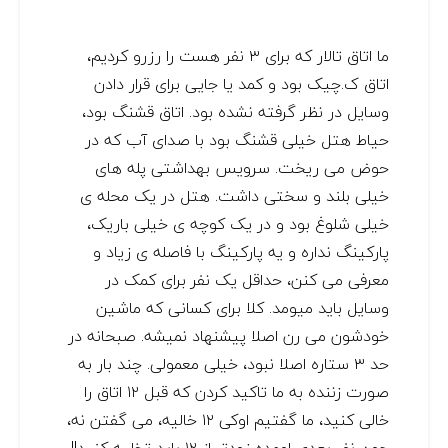
ما اتاق تالار که برای ۳ نفر هست را رزرو کردیم،
اتاق ک.چیک بود و کمد یا جایی برای قرار دادن
وسایل در نظر گرفته نشده بود. اتاق قشنگ بود،
حیاط هتل خیلی قشنگ بود با صدای آب که در
حوض می ریخت. سرویس بهداشتی پله های
خیلی بلند و سختی داشت. هتل در یک محله ی
خیلی شلوغ بود و در یک کوچه ی خیلی باریک،
پارکینگ نداره و یه پارکینگ با فاصله ی زیاد و
معرفی می کنن، حداقل یک نفر برای کمک در
وسایل باید میومد. کلا برای کسانی که ماشین
خودشون می رن اصلا پیشنهاد نمیشه. صبحانه در
حد ۳ ستاره اصلا نبود، خیلی معمولی. چند بار به
صورت زننده به ما تاکید کردن که قبل ۱۲ اتاق را
خالی کنید، ما گفتیم اوکی ۱۲ خالیه، می گفتن نه،