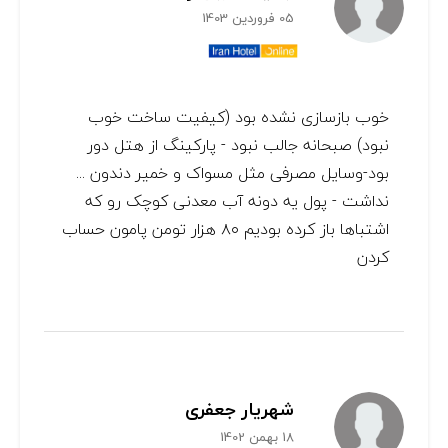
05 فروردین 1403
خوب بازسازی نشده بود (کیفیت ساخت خوب
نبود) صبحانه جالب نبود - پارکینگ از هتل دور
بود-وسایل مصرفی مثل مسواک و خمیر دندون ...
نداشت - پول یه دونه آب معدنی کوچک رو که
اشتباها باز کرده بودیم ۸۰ هزار تومن پامون حساب
کردن
شهریار جعفری
18 بهمن 1402