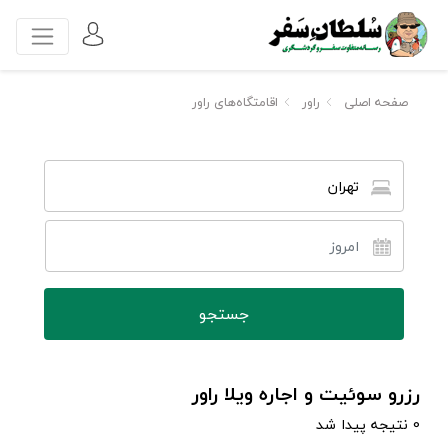
صفحه اصلی
راور
اقامتگاه‌های راور
تهران
رزرو سوئیت و اجاره ویلا راور
0 نتیجه پیدا شد