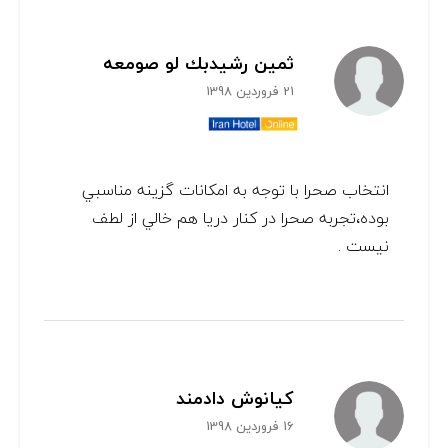
ثمين رشيدبك لو صومعه
21 فروردین 1398
انتخاب صحرا با توجه به امكانات گزينه مناسبي
بوده،تجربه صحرا در كنار دريا هم خالي از لطف
نيست .
کیانوش دادمند
16 فروردین 1398