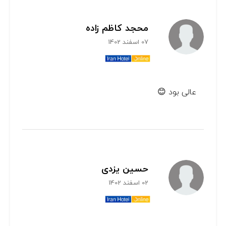
محجد کاظم زاده
07 اسفند 1402
عالی بود 😊
حسین یزدی
02 اسفند 1402