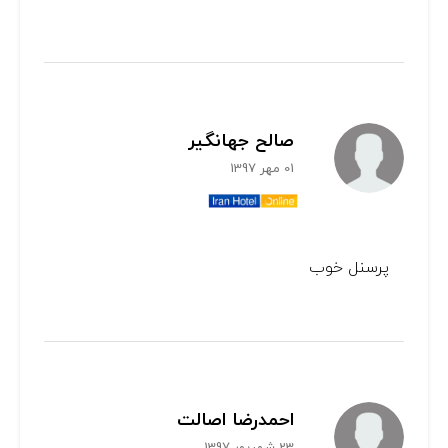
صالح جهانگير
01 مهر 1397
پرسنل خوب
احمدرضا اصالت
23 شهریور 1397