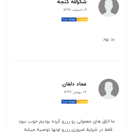
شکرالله گنجه
09 اسفند 1397
بد بود
عماد دلفان
07 بهمن 1397
ما اتاق های معمولی رو رزرو کرده بودیم خوب نبود
. فقط در شرایط ضروری رزرو اونها توصیه میشه.