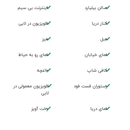
سالن بيليارد
اینترنت بی سیم
كنار دريا
تلويزيون در لابی
مبل
ميز
نمای خیابان
نمای رو به حیاط
كافی شاپ
باغچه
رستوران فست فود
تلويزيون معمولی در
لابی
نمای دريا
رخت آویز