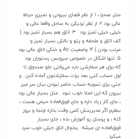
متل صحرا ، ۱: از نظر فضای بیرونی و تمیزی حیاط
عالی بود ۲: از نظر نزدیکی به ساحل واقعا عالی و
خیلی خیلی تمیز بود . ۳: اتاق هم بسیار تمیز بود (
کف اتاق و ملحفه و پتو و بالش بسیار تمیز و
مرتب بودن ) ۴: وضعیت Ac و خنکی اتاق عالی بود
۵: تنها اشکال در خصوص سرویس رستوران بود
که برای هر سفارشی باید می‌رفتی جلو صندوق تا
اول حساب کنی بعد برات سفارشتون آماده کنن . و
حتی برای تسویه حساب حاضر نبودن بیان سر میز
بیرون که این اصلا خوب نبود . متل بسیار عالی بود
، جای کار زیاد داره و جای فوق‌العاده حیفی هست ،
بنظرم اگر مدیریتش کمی وقت بذاره اونجا و بروز
کنه ، و پرسنل رو آموزش بده ، جای بسیار
فوق‌العاده ای میشه . یخچال اتاق خیلی خوب سرد
میکرد .