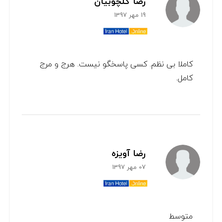
رضا گلچوبیان
19 مهر 1397
کاملا بی نظم. کسی پاسخگو نیست. هرج و مرج
کامل.
رضا آویزه
07 مهر 1397
متوسط