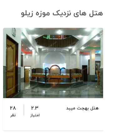
هتل های نزدیک موزه‌ زیلو
28
2.3
هتل بهجت میبد
امتیاز
نظر