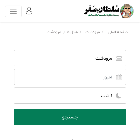
صفحه اصلی
مرودشت
هتل های مرودشت
مرودشت
1 شب