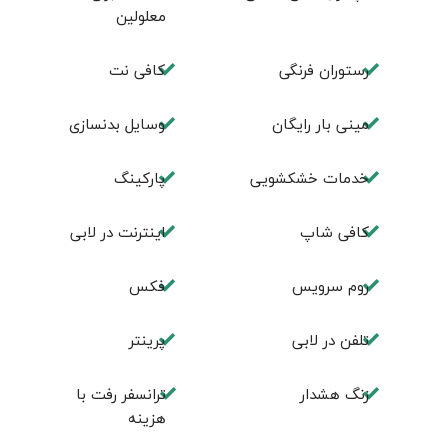
معلولین
رستوران فرنگی
کافی نت
مینی بار رایگان
وسایل بدنسازی
خدمات خشکشویی
پاركينگ
كافی شاپ
اينترنت در لابی
روم سرويس
فكس
تلفن در لابی
پرینتر
زنگ هشدار
ترانسفر رفت با
هزینه