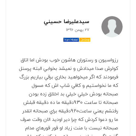
سيدعليرضا حسيني
27 بهمن 1396
رزواسيون و رستوران هاشون خوب بودش اما اتاق
كولرش صدا ميدادش و نميشد بخوابي البته پرسنل
فرمودند كه اگر ميخواهيد بخاري برقي بياريم بزرگ
كه ما نخواستيم و كافي شاپ اش كه مسول
صبحانه بودش خيلي خيلي بد اخلاق زده بودن
صبحانه تا ساعت 9:30دقيقه ما ده دقيقه قبلش
رفتشم يعني ساعت9:20دقيقه براي صبحانه انقدر
ما رو دعوا كردش كه چرا دير اوديد الان وقت صرف
صبحانه نيست با منت زياد او قور قورهاي مدام