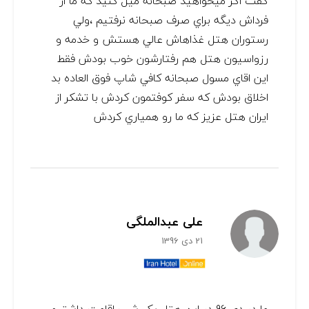
گفت اگر ميخواهيد صبحانه ميل كنيد كه ما از
فرداش ديگه براي صرف صبحانه نرفتيم ،ولي
رستوران هتل غذاهاش عالي هستش و خدمه و
رزواسيون هتل هم رفتارشون خوب بودش فقط
اين اقاي مسول صبحانه كافي شاپ فوق العاده بد
اخلاق بودش كه سفر كوفتمون كردش با تشكر از
ايران هتل عزيز كه ما رو همياري كردش
علی عبدالملگی
21 دی 1396