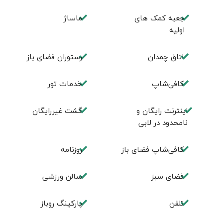
جعبه کمک های
ماساژ
اولیه
اتاق چمدان
رستوران فضای باز
کافی‌شاپ
خدمات تور
اینترنت رایگان و
گشت غیررایگان
نامحدود در لابی
کافی‌شاپ فضای باز
روزنامه
فضای سبز
سالن ورزشی
تلفن
پارکینگ روباز