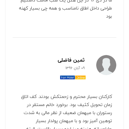
ما در دی 96 در این هتل یک شب اقامت داشتیم.
طراحی داخل اطاق نامناسب و همه چی بسیار کهنه
بود
ثمین فاضلی
09 آبان 1396
کارکنان بسیار محترم و زحمتکش بودند. کف اتاق
زمان تحویل کثیف بود. برخورد خانم مستقر در
رستوران با میهمان ضعیف از نظر مالی به شدت
توهین آمیز بود و با میهمان پولدار بسیار
چاپلوسانه. هزینه میز اردو بسیار بالاست. البته