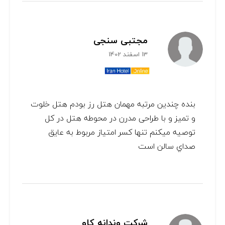
مجتبى سنجى
13 اسفند 1402
بنده چندين مرتبه مهمان هتل رز بودم هتل خلوت
و تميز و با طراحی مدرن در محوطه هتل در كل
توصيه ميكنم تنها كسر امتياز مربوط به عايق
صداي سالن است
شرکت وندانه کاو