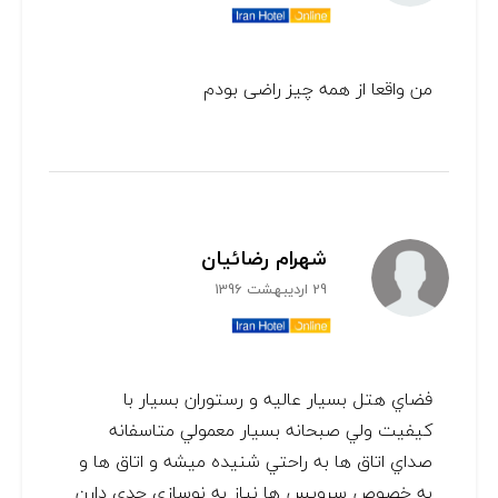
من واقعا از همه چیز راضی بودم
شهرام رضائیان
29 اردیبهشت 1396
فضاي هتل بسيار عاليه و رستوران بسيار با
كيفيت ولي صبحانه بسيار معمولي متاسفانه
صداي اتاق ها به راحتي شنيده ميشه و اتاق ها و
به خصوص سرويس ها نياز به نوسازي جدي دارن