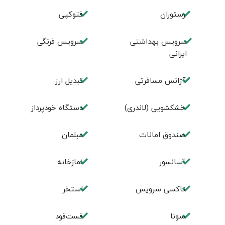
رستوران
فتوکپی
سرویس بهداشتی
سرویس فرنگی
ایرانی
آژانس مسافرتی
تبديل ارز
خشکشویی (لاندری)
دستگاه خودپرداز
صندوق امانات
مبلمان
آسانسور
نمازخانه
تاکسی سرویس
استخر
سونا
فست‌فود