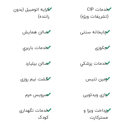
خدمات CIP
کرایه اتومبیل (بدون
(تشریفات ویژه)
راننده)
چايخانه سنتی
سالن همايش
جكوزی
خدمات باربري
خدمات پزشكي
سالن بيليارد
زمين تنيس
گشت نیم روزی
بازی ویدئویی
سرویس حرم
پرداخت ویزا و
خدمات نگهداری
مسترکارت
کودک