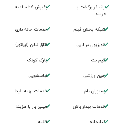
ترانسفر برگشت با
پذیرش 24 ساعته
هزینه
شبکه پخش فیلم
خدمات خانه داری
تلویزیون در لابی
اتاق تلفن (اپراتور)
گیم نت
پارک کودک
زمین ورزشی
لباسشویی
رستوران بام
خدمات تهيه بليط
خدمات بیدار باش
مینی بار با هزینه
كتابخانه
آتلیه