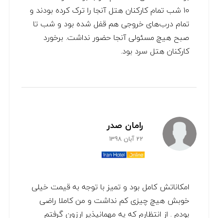
۱۰ شب تمام کارکنان هتل آنجا را ترک کرده بودند و
تمام درب‌های خروجی هم قفل شده بود و شب تا
صبح هیچ مسئولی آنجا حضور نداشت. برخورد
کارکنان هتل سرد بود.
رامان صدر
22 آبان 1398
امكاناتش كامل بود و تميز با توجه به قيمت خيلی
خوبش هيچ چيزی كم نداشت و من كاملا راضی
بودم . از انتظارم كه يه مهمانپذير ارزون گرفتم