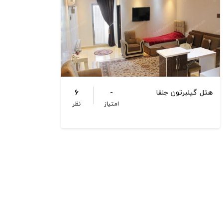
6
-
هتل گیلبرتون جلفا
امتیاز
نظر