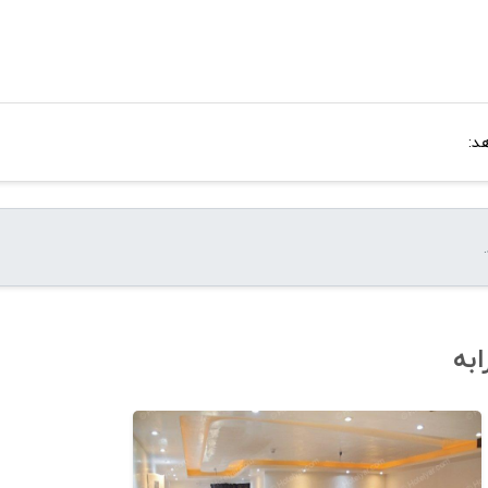
د:
به