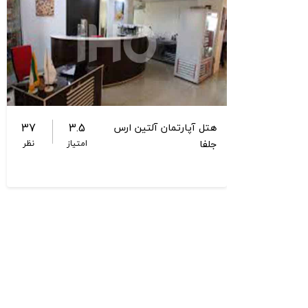
37
3.5
هتل آپارتمان آلتین ارس
جلفا
امتیاز
نظر