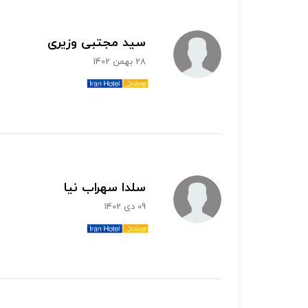
سید مجتبی وزیری
28 بهمن 1402
سلدا سهراب نیا
09 دی 1402