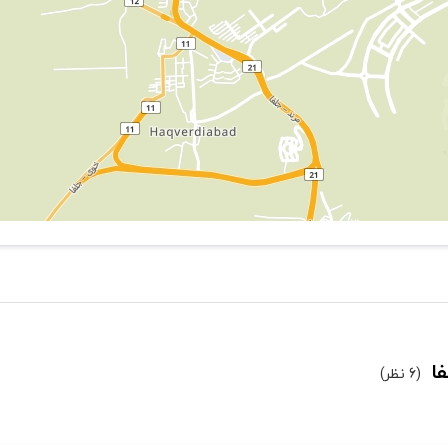
ا
(6 نظر)