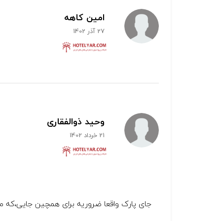
امین کاهه
27 آذر 1402
وحید ذوالفقاری
21 خرداد 1402
جای پارک واقعا ضروریه برای همچین جایی،که م