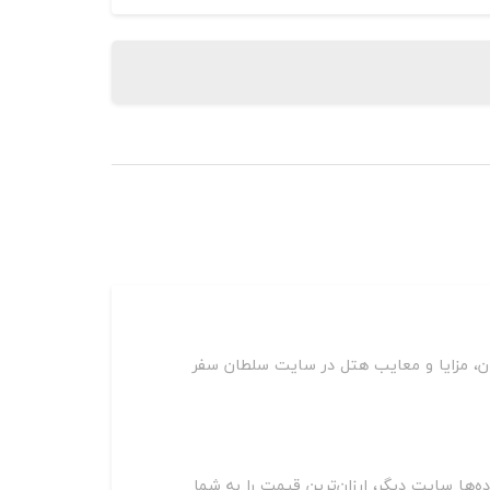
ان، مزایا و معایب هتل در سایت سلطان سفر
وی سایت‌های مختلف از جمله اسنپ تریپ، اقامت24، جاباما، هتل یار و ده‌ها سایت دیگر، ارزان‌ترین قیمت را به شما