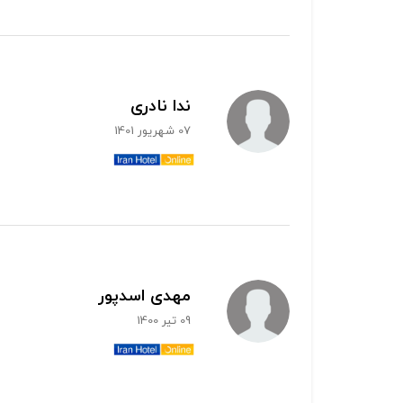
ندا نادری
07 شهریور 1401
مهدی اسدپور
09 تیر 1400