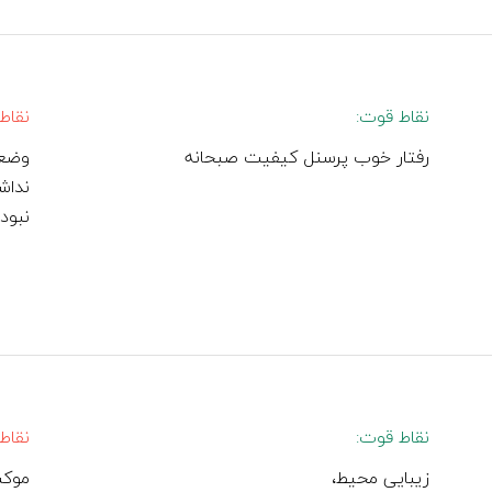
نقاط قوت:
نقاط
رفتار خوب پرسنل کیفیت صبحانه
وضعی
نداش
نبودن
نقاط قوت:
نقاط
زیبایی محیط،
موکت