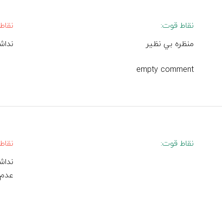
نقاط قوت:
نقاط
منظره بي نظير
نداش
empty comment
نقاط قوت:
نقاط
نداش
عدم 