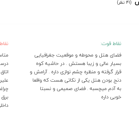
س
(41 نظر)
نقاط قوت:
نقاط
فضای هتل و محوطه و موقعیت جغرافیایی
متاس
بسیار عالی و زیبا هستش . در حاشیه کوه
درست
قرار گرفته و منظره چشم نوازی داره . آرامش و
اتاق
دنج بودن هتل یکی از نکاتی هست که واقعا
علیر
به آدم میچسبه . فضای صمیمی و نسبتا
چراغ
خوبی داره
برق 
داخل