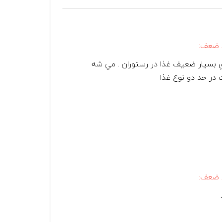
 ضعف:
 بسيار ضعيف غذا در رستوران . مي شه
در حد دو نوع غذا
 ضعف: