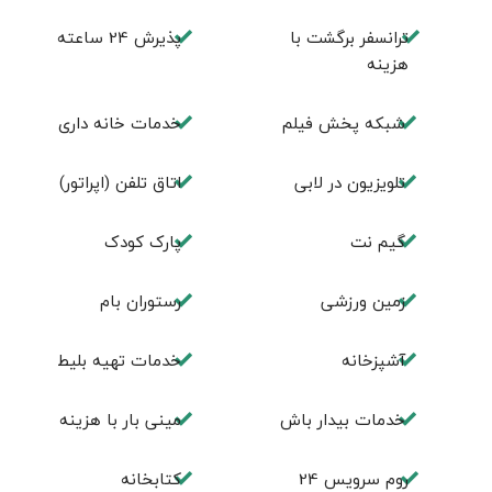
ترانسفر برگشت با
پذیرش 24 ساعته
هزینه
شبکه پخش فیلم
خدمات خانه داری
تلویزیون در لابی
اتاق تلفن (اپراتور)
گیم نت
پارک کودک
زمین ورزشی
رستوران بام
آشپزخانه
خدمات تهيه بليط
خدمات بیدار باش
مینی بار با هزینه
روم سرويس 24
كتابخانه