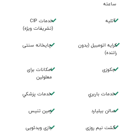
ساعته
آتلیه
خدمات CIP
(تشریفات ویژه)
کرایه اتومبیل (بدون
چايخانه سنتی
راننده)
جكوزی
امكانات برای
معلولين
خدمات باربري
خدمات پزشكي
سالن بيليارد
زمين تنيس
گشت نیم روزی
بازی ویدئویی