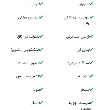
رستوران
فتوکپی
سرویس بهداشتی
سرویس فرنگی
ایرانی
آژانس مسافرتی
اينترنت در اتاق
تبديل ارز
خشکشویی (لاندری)
دستگاه خودپرداز
صندوق امانات
نمازخانه
تاکسی سرویس
استخر
سونا
سیستم تهویه
ماساژ
مطبوع