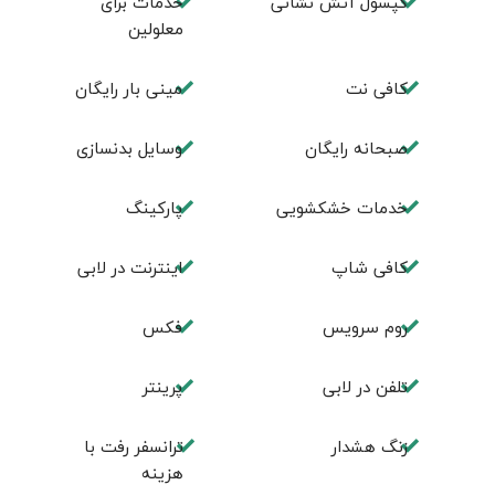
کپسول آتش نشانی
خدمات برای
معلولین
کافی نت
مینی بار رایگان
صبحانه رایگان
وسایل بدنسازی
خدمات خشکشویی
پاركينگ
كافی شاپ
اينترنت در لابی
روم سرويس
فكس
تلفن در لابی
پرینتر
زنگ هشدار
ترانسفر رفت با
هزینه