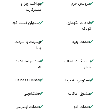
سرویس حرم
پرداخت ویزا و
مسترکارت
خدمات نگهداری
رستوران فست فود
کودک
خدمات بلیط
اینترنت با سرعت
بالا
پارکینگ در اطراف
صندوق امانات در
هتل
لابی
دسترسی به دریا
Business Center
صندوق امانات
خشکشویی
خدمات اتو
خدمات اینترنتی