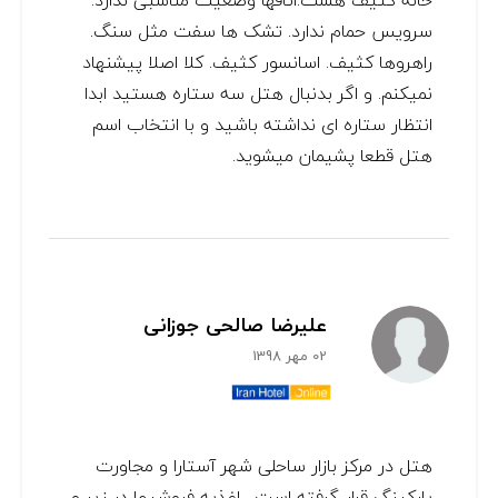
خانه کثیف هست.اتاقها وضعیت مناسبی ندارد.
سرویس حمام ندارد. تشک ها سفت مثل سنگ.
راهروها کثیف. اسانسور کثیف. کلا اصلا پیشنهاد
نمیکنم. و اگر بدنبال هتل سه ستاره هستید ابدا
انتظار ستاره ای نداشته باشید و با انتخاب اسم
هتل قطعا پشیمان میشوید.
علیرضا صالحی جوزانی
02 مهر 1398
هتل در مرکز بازار ساحلی شهر آستارا و مجاورت
پارکینگ قرار گرفته است . اغذیه فروشیها در زیر و