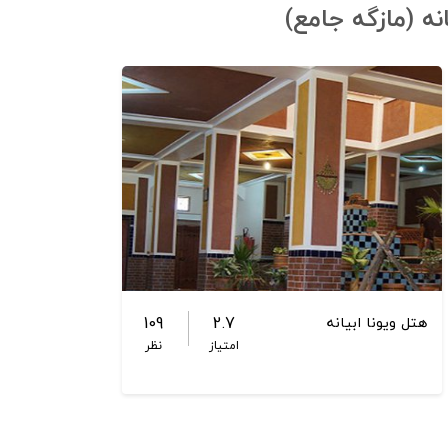
ه (مازگه جامع)
109
2.7
هتل ویونا ابیانه
امتیاز
نظر