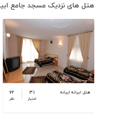
هتل های نزدیک مسجد جامع ابیان
62
3.1
هتل ابیانه ابیانه
امتیاز
نظر