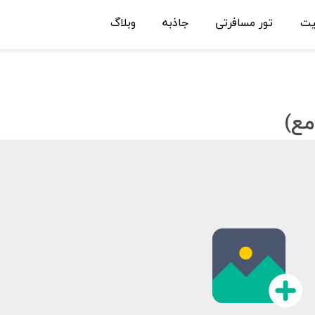
یت
تور مسافرتی
جاذبه
وبلاگ
مع)