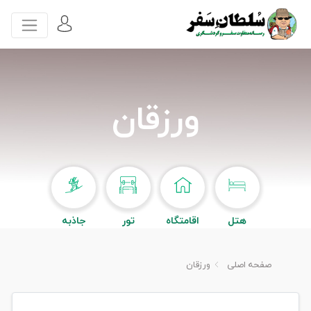
ورزقان
هتل
اقامتگاه
تور
جاذبه
صفحه اصلی
ورزقان