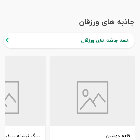
جاذبه های ورزقان
همه جاذبه های ورزقان
قلعه جوشین
سنگ نبشته سیقین د