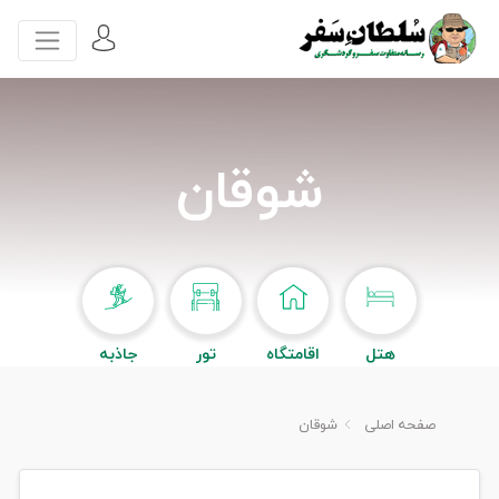
شوقان
هتل
اقامتگاه
تور
جاذبه
صفحه اصلی
شوقان