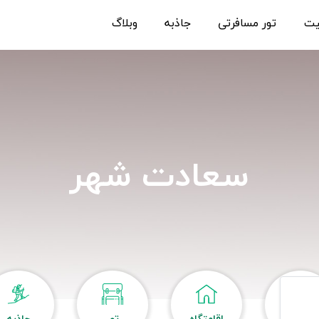
یت
تور مسافرتی
جاذبه
وبلاگ
سعادت شهر
هتل
اقامتگاه
تور
جاذبه