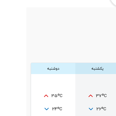
یکشنبه
دوشنبه
o
o
35
C
37
C
o
o
24
C
26
C