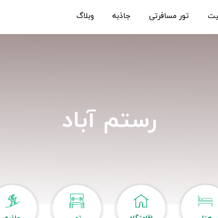
یت
تور مسافرتی
جاذبه
وبلاگ
رستم آباد
هتل
اقامتگاه
تور
جاذبه