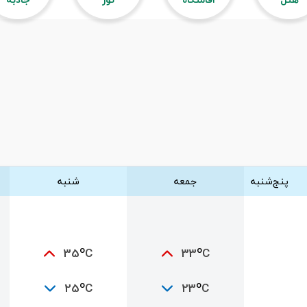
پنج‌شنبه
جمعه
شنبه
o
o
35
C
33
C
o
o
25
C
23
C