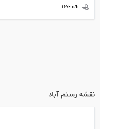
1.67km/h
نقشه رستم آباد