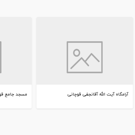
آرامگاه آیت الله آقانجفی قوچانی
مسجد جامع قو