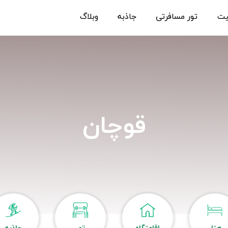
یت
تور مسافرتی
جاذبه
وبلاگ
قوچان
هتل
اقامتگاه
تور
جاذبه