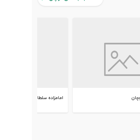
چان
امامزاده سلطان ابراهیم قوچان