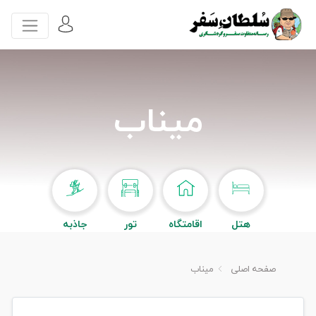
میناب
هتل
اقامتگاه
تور
جاذبه
صفحه اصلی
میناب