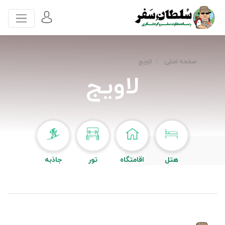
صفحه اصلی
لاویج
لاویج
هتل
اقامتگاه
تور
جاذبه