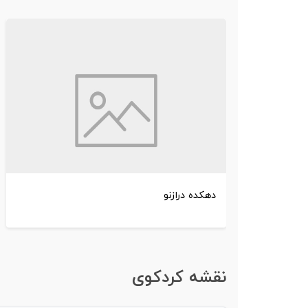
دهکده درازنو
نقشه کردکوی