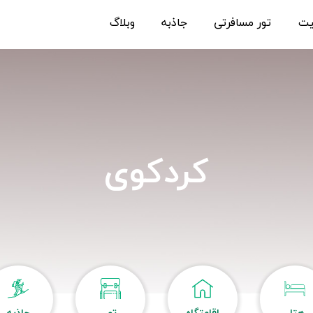
یت
تور مسافرتی
جاذبه
وبلاگ
کردکوی
هتل
اقامتگاه
تور
جاذبه