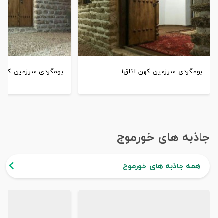
بومگردی سرزمین کهن اتاق1
بومگردی سرزمین کهن ا
جاذبه های خورموج
همه جاذبه های خورموج