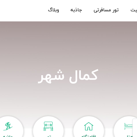
یت
تور مسافرتی
جاذبه
وبلاگ
کمال شهر
هتل
اقامتگاه
تور
جاذبه