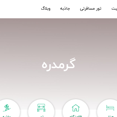
یت
تور مسافرتی
جاذبه
وبلاگ
گرمدره
هتل
اقامتگاه
تور
جاذبه