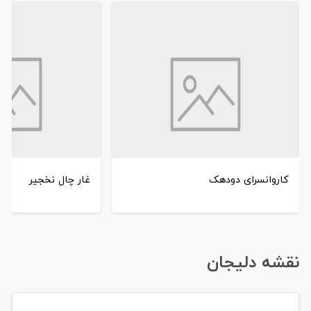
کاروانسرای دودهک
غار چال نخجیر
نقشه دلیجان