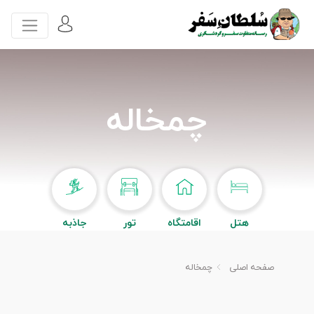
چمخاله
هتل
اقامتگاه
تور
جاذبه
صفحه اصلی
چمخاله