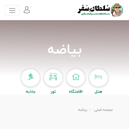
بیاضه
هتل
اقامتگاه
تور
جاذبه
صفحه اصلی
بیاضه