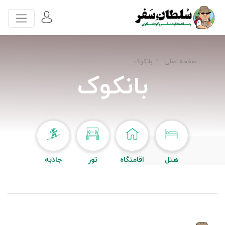
صفحه اصلی
بانکوک
بانکوک
هتل
اقامتگاه
تور
جاذبه