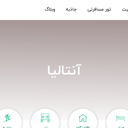
یت
تور مسافرتی
جاذبه
وبلاگ
آنتالیا
هتل
اقامتگاه
تور
جاذبه