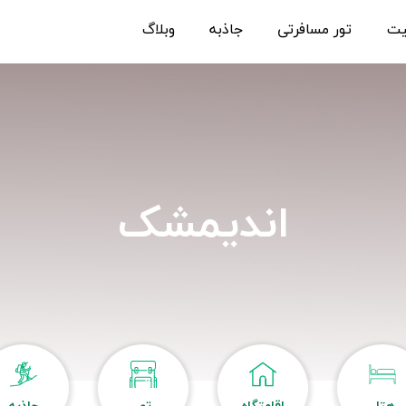
یت
تور مسافرتی
جاذبه
وبلاگ
اندیمشک
هتل
اقامتگاه
تور
جاذبه