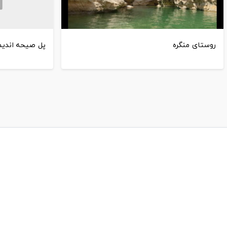
روستای منگره
پل صیحه اندی