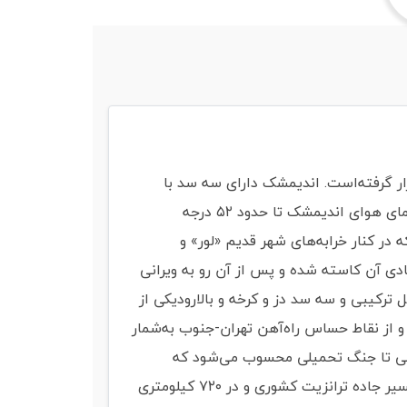
 در کوه‌پایه زاگرس میانی قرار گرفته‌است. اندیمشک دارای سه سد با
نام‌های کرخه، دز و بالارود است. این شهر یکی از مراکز عمده تجمع گویش‌وران زبان لری است. در فصل تابستان گرمای هوای اندیمشک تا حدود ۵۲ درجه
ر کنار خرابه‌های شهر قدیم «لور» و
بادی آن کاسته شده و پس از آن رو به ویرانی
، سنگ و گچ در ایستگاه شهبازان است اندیمشک با داشتن ۴ نیروگاه سکیل ترکیبی و سه سد دز و کرخه و بالارودیکی از
و از نقاط حساس راه‌آهن تهران-جنوب به‌شمار
هانی تا جنگ تحمیلی محسوب می‌شود که
هم‌اکنون نیز نقش بسیار مهمی در جابجایی مسافران شمال خوزستان دارد. همچین این شهرستان اندیمشک در مسیر جاده ترانزیت کشوری و در ۷۲۰ کیلومتری