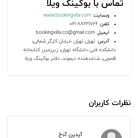
تماس با بوکینگ ویلا
وبسایت:
bookingvila.com
.
www
تلفن
: 88221769-021
ایمیل
: bookingvilla.co@gmail.com
آدرس
: تهران تهران خیابان کارگر شمالی،
دانشکده فنی دانشگاه تهران، زیرزمین کتابخانه
قلمچی، شتابدهنده دیموند، دفتر بوکینگ ویلا
نظرات کاربران
آیدین آدخ