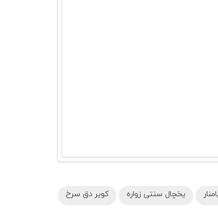
منار
یخچال سنتی زواره
کویر دق سرخ