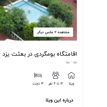
مشاهده 2 عکس دیگر
اقامتگاه بومگردی در بعثت یزد -
یزد - یزد
ویلا
3 تا 6 نفر
3 تخت
درباره این ویلا