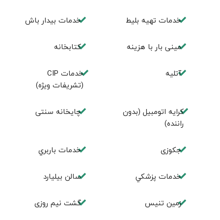
خدمات تهيه بليط
خدمات بیدار باش
مینی بار با هزینه
كتابخانه
آتلیه
خدمات CIP
(تشریفات ویژه)
کرایه اتومبیل (بدون
چايخانه سنتی
راننده)
جكوزی
خدمات باربري
خدمات پزشكي
سالن بيليارد
زمين تنيس
گشت نیم روزی