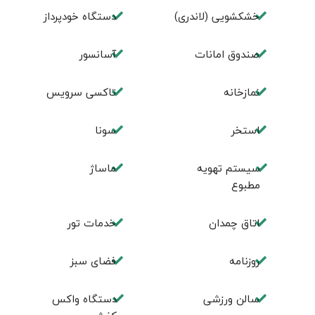
خشکشویی (لاندری)
دستگاه خودپرداز
صندوق امانات
آسانسور
نمازخانه
تاکسی سرویس
استخر
سونا
سیستم تهویه
ماساژ
مطبوع
اتاق چمدان
خدمات تور
روزنامه
فضای سبز
سالن ورزشی
دستگاه واکس