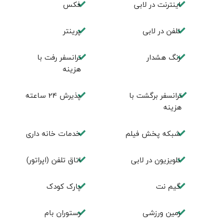
اينترنت در لابی
فكس
تلفن در لابی
پرینتر
زنگ هشدار
ترانسفر رفت با
هزینه
ترانسفر برگشت با
پذیرش 24 ساعته
هزینه
شبکه پخش فیلم
خدمات خانه داری
تلویزیون در لابی
اتاق تلفن (اپراتور)
گیم نت
پارک کودک
زمین ورزشی
رستوران بام