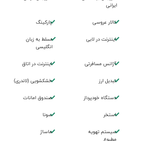
ایرانی
تالار عروسی
پاركينگ
اينترنت در لابی
مسلط به زبان
انگليسی
آژانس مسافرتی
اينترنت در اتاق
تبديل ارز
خشکشویی (لاندری)
دستگاه خودپرداز
صندوق امانات
استخر
سونا
سیستم تهویه
ماساژ
مطبوع