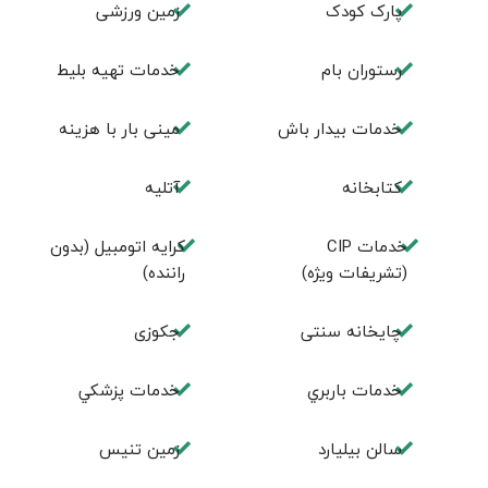
پارک کودک
زمین ورزشی
رستوران بام
خدمات تهيه بليط
خدمات بیدار باش
مینی بار با هزینه
كتابخانه
آتلیه
خدمات CIP
کرایه اتومبیل (بدون
(تشریفات ویژه)
راننده)
چايخانه سنتی
جكوزی
خدمات باربري
خدمات پزشكي
سالن بيليارد
زمين تنيس