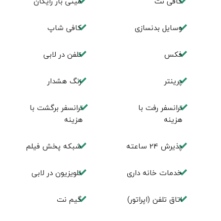
کافی نت
مینی بار رایگان
وسایل بدنسازی
كافی شاپ
فكس
تلفن در لابی
پرینتر
زنگ هشدار
ترانسفر رفت با
ترانسفر برگشت با
هزینه
هزینه
پذیرش 24 ساعته
شبکه پخش فیلم
خدمات خانه داری
تلویزیون در لابی
اتاق تلفن (اپراتور)
گیم نت