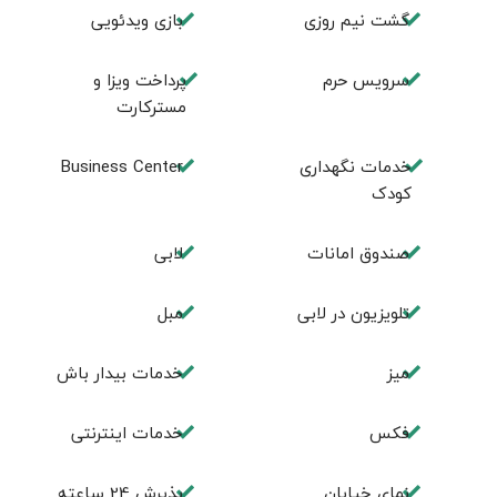
گشت نیم روزی
بازی ویدئویی
سرویس حرم
پرداخت ویزا و
مسترکارت
خدمات نگهداری
Business Center
کودک
صندوق امانات
لابی
تلويزيون در لابی
مبل
ميز
خدمات بيدار باش
فكس
خدمات اینترنتی
نمای خیابان
پذيرش 24 ساعته