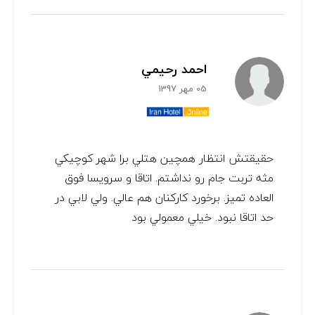
احمد رحيمي
05 مهر 1397
حقيقتش انتظار همچين هتلي برا شهر كوچيكي
مثه تربت جام رو نداشتم. اتاقا و سرويسا فوق
العاده تميز. برخورد كاركنان هم عالي. ولي لابي در
حد اتاقا نبود. خيلي معمولي بود